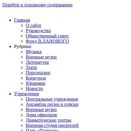
Перейти к основному содержанию
Главная
О сайте
Руководство
Общественный совет
Фонд В.ЛАНОВОГО
Рубрики
Музыка
Военные музеи
Литература
Театр
Персоналии
Конкурсы
Юнармия
Новости
Учреждения
Центральные учреждения
Ансамбли песни и пляски
Военные музеи
Дома офицеров
Драматические театры
Военная студия писателей
Парк «Патриот»