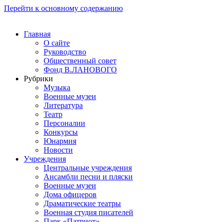
Перейти к основному содержанию
Главная
О сайте
Руководство
Общественный совет
Фонд В.ЛАНОВОГО
Рубрики
Музыка
Военные музеи
Литература
Театр
Персоналии
Конкурсы
Юнармия
Новости
Учреждения
Центральные учреждения
Ансамбли песни и пляски
Военные музеи
Дома офицеров
Драматические театры
Военная студия писателей
Парк «Патриот»