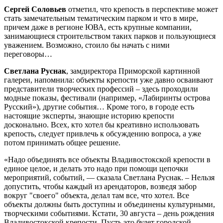
Сергей Соловьев
отметил, что крепость в перспективе может
стать замечательным тематическим парком и что в мире,
причем даже в регионе ЮВА, есть крупные компании,
занимающиеся строительством таких парков и пользующиеся
уважением. Возможно, стоило бы начать с ними
переговоры…
Светлана Руснак
, замдиректора Приморской картинной
галереи, напомнила: объекты крепости уже давно осваивают
представители творческих профессий – здесь проходили
модные показы, фестивали (например, «Лабиринты острова
Русский»), другие события… Кроме того, в городе есть
настоящие эксперты, знающие историю крепости
досконально. Всех, кто хотел бы креативно использовать
крепость, следует привлечь к обсуждению вопроса, а уже
потом принимать общее решение.
«Надо объединять все объекты Владивостокской крепости в
единое целое, и делать это надо при помощи цепочки
мероприятий, событий, — сказала Светлана Руснак. – Нельзя
допустить, чтобы каждый из арендаторов, возведя забор
вокруг "своего" объекта, делал там все, что хотел. Все
объекты должны быть доступны и объединены культурными,
творческими событиями. Кстати, 30 августа – день рождения
Владивостокской крепости. Пусть это будет городской