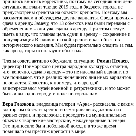
пришлось вносить коррективы, поэтому на сегодняшний день
ситуация выглядит так: до 2019 года в бюджете города не
предусмотрены средства на объекты крепости. Поэтому мы
рассматриваем и обсуждаем другие варианты. Среди прочих –
сдача в аренду. Замечу, что 13 объектов нам были переданы с
обременением – они уже сданы в аренду. При этом следует
иметь в виду, что главная цель сдачи в аренду – сохранение и
популяризация Владивостокской крепости как объектов
исторического наследия. Мы будем пристально следить за тем,
как арендаторы используют объекты».
Члены совета активно обсуждали ситуацию.
Роман Нечаев
,
директор Приморского центра народной культуры, отметил,
что, конечно, сдача в аренду – это не идеальный вариант, но
все понимают, что в реалиях нынешнего дня иных вариантов
не остается. Известно, к примеру, что арендой
заинтересовался музей военной и ретротехники, и это может
быть и выгодно городу, и полезно горожанам.
Вера Глазкова,
владелица галереи «Арка» рассказала, с каким
восторгом объекты крепости осматривали художники из
разных стран, и предложила проводить на муниципальных
объектах творческие мастерские, международные пленэры.
Это приносило бы и небольшой доход и в то же время
повышало бы престиж крепости в мире.