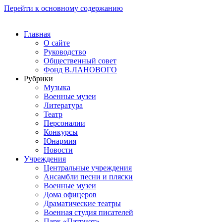
Перейти к основному содержанию
Главная
О сайте
Руководство
Общественный совет
Фонд В.ЛАНОВОГО
Рубрики
Музыка
Военные музеи
Литература
Театр
Персоналии
Конкурсы
Юнармия
Новости
Учреждения
Центральные учреждения
Ансамбли песни и пляски
Военные музеи
Дома офицеров
Драматические театры
Военная студия писателей
Парк «Патриот»