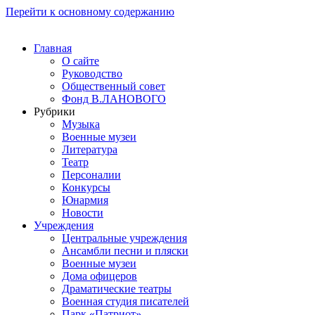
Перейти к основному содержанию
Главная
О сайте
Руководство
Общественный совет
Фонд В.ЛАНОВОГО
Рубрики
Музыка
Военные музеи
Литература
Театр
Персоналии
Конкурсы
Юнармия
Новости
Учреждения
Центральные учреждения
Ансамбли песни и пляски
Военные музеи
Дома офицеров
Драматические театры
Военная студия писателей
Парк «Патриот»