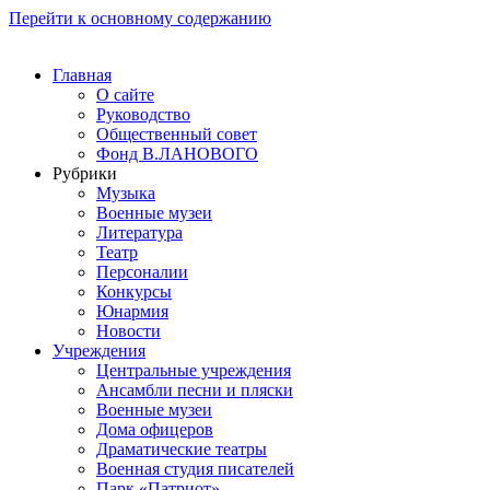
Перейти к основному содержанию
Главная
О сайте
Руководство
Общественный совет
Фонд В.ЛАНОВОГО
Рубрики
Музыка
Военные музеи
Литература
Театр
Персоналии
Конкурсы
Юнармия
Новости
Учреждения
Центральные учреждения
Ансамбли песни и пляски
Военные музеи
Дома офицеров
Драматические театры
Военная студия писателей
Парк «Патриот»