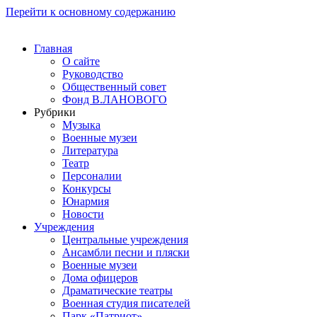
Перейти к основному содержанию
Главная
О сайте
Руководство
Общественный совет
Фонд В.ЛАНОВОГО
Рубрики
Музыка
Военные музеи
Литература
Театр
Персоналии
Конкурсы
Юнармия
Новости
Учреждения
Центральные учреждения
Ансамбли песни и пляски
Военные музеи
Дома офицеров
Драматические театры
Военная студия писателей
Парк «Патриот»