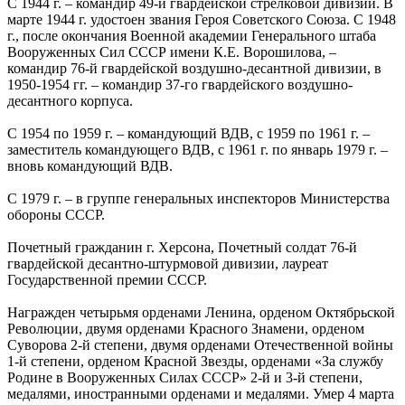
С 1944 г. – командир 49-й гвардейской стрелковой дивизии. В
марте 1944 г. удостоен звания Героя Советского Союза. С 1948
г., после окончания Военной академии Генерального штаба
Вооруженных Сил СССР имени К.Е. Ворошилова, –
командир 76-й гвардейской воздушно-десантной дивизии, в
1950-1954 гг. – командир 37-го гвардейского воздушно-
десантного корпуса.
С 1954 по 1959 г. – командующий ВДВ, с 1959 по 1961 г. –
заместитель командующего ВДВ, с 1961 г. по январь 1979 г. –
вновь командующий ВДВ.
С 1979 г. – в группе генеральных инспекторов Министерства
обороны СССР.
Почетный гражданин г. Херсона, Почетный солдат 76-й
гвардейской десантно-штурмовой дивизии, лауреат
Государственной премии СССР.
Награжден четырьмя орденами Ленина, орденом Октябрьской
Революции, двумя орденами Красного Знамени, орденом
Суворова 2-й степени, двумя орденами Отечественной войны
1-й степени, орденом Красной Звезды, орденами «За службу
Родине в Вооруженных Силах СССР» 2-й и 3-й степени,
медалями, иностранными орденами и медалями. Умер 4 марта