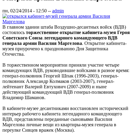
пн, 02/24/2014 - 12:50
--
admin
В главном здании штаба Воздушно-десантных войск (ВДВ)
состоялось
торжественное открытие кабинета-музея Героя
Советского Союза легендарного командующего ВДВ
генерала армии Василия Маргелова
. Открытие кабинета-
музея приурочено к празднованию Дня Защитника
Отечества.
В торжественном мероприятии приняли участие четыре
командующих ВДВ, руководившие войсками в разное время:
генерал-полковник Георгий Шпак (1996-2003), генерал-
полковник Александр Колмаков (2003-2007), генерал-
лейтенант Валерий Евтухович (2007-2009) и ныне
действующий командующий ВДВ генерал-полковник
Владимир Шаманов.
В кабинете-музее десантниками восстановлен исторический
интерьер рабочего кабинета легендарного командующего
ВДВ, представлены переданные сыновьями Василия
Маргелова личные вещи из квартиры-музея генерала в
переулке Сивцев вражек (Москва).