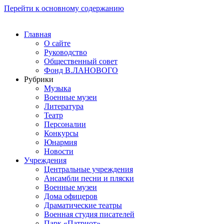
Перейти к основному содержанию
Главная
О сайте
Руководство
Общественный совет
Фонд В.ЛАНОВОГО
Рубрики
Музыка
Военные музеи
Литература
Театр
Персоналии
Конкурсы
Юнармия
Новости
Учреждения
Центральные учреждения
Ансамбли песни и пляски
Военные музеи
Дома офицеров
Драматические театры
Военная студия писателей
Парк «Патриот»