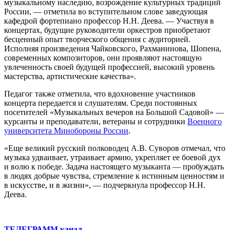
музыкальному наследию, возрождение культурных традиций
России, — отметила во вступительном слове заведующая
кафедрой фортепиано профессор Н.Н. Деева. — Участвуя в
концертах, будущие руководители оркестров приобретают
бесценный опыт творческого общения с аудиторией.
Исполняя произведения Чайковского, Рахманинова, Шопена,
современных композиторов, они проявляют настоящую
увлеченность своей будущей профессией, высокий уровень
мастерства, артистические качества».
Педагог также отметила, что вдохновение участников
концерта передается и слушателям. Среди постоянных
посетителей «Музыкальных вечеров на Большой Садовой» —
курсанты и преподаватели, ветераны и сотрудники
Военного
университета Минобороны России
.
«Еще великий русский полководец А.В. Суворов отмечал, что
музыка удваивает, утраивает армию, укрепляет ее боевой дух
и волю к победе. Задача настоящего музыканта — пробуждать
в людях добрые чувства, стремление к истинным ценностям и
в искусстве, и в жизни», — подчеркнула профессор Н.Н.
Деева.
ТЕЛЕГРАММ канал