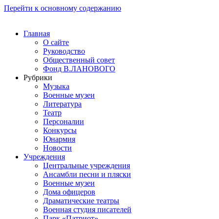
Перейти к основному содержанию
Главная
О сайте
Руководство
Общественный совет
Фонд В.ЛАНОВОГО
Рубрики
Музыка
Военные музеи
Литература
Театр
Персоналии
Конкурсы
Юнармия
Новости
Учреждения
Центральные учреждения
Ансамбли песни и пляски
Военные музеи
Дома офицеров
Драматические театры
Военная студия писателей
Парк «Патриот»