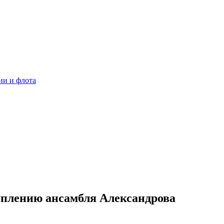
ии и флота
уплению ансамбля Александрова