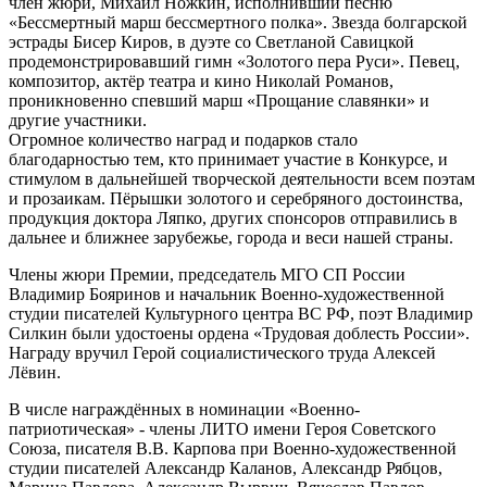
член жюри, Михаил Ножкин, исполнивший песню
«Бессмертный марш бессмертного полка». Звезда болгарской
эстрады Бисер Киров, в дуэте со Светланой Савицкой
продемонстрировавший гимн «Золотого пера Руси». Певец,
композитор, актёр театра и кино Николай Романов,
проникновенно спевший марш «Прощание славянки» и
другие участники.
Огромное количество наград и подарков стало
благодарностью тем, кто принимает участие в Конкурсе, и
стимулом в дальнейшей творческой деятельности всем поэтам
и прозаикам. Пёрышки золотого и серебряного достоинства,
продукция доктора Ляпко, других спонсоров отправились в
дальнее и ближнее зарубежье, города и веси нашей страны.
Члены жюри Премии, председатель МГО СП России
Владимир Бояринов и начальник Военно-художественной
студии писателей Культурного центра ВС РФ, поэт Владимир
Силкин были удостоены ордена «Трудовая доблесть России».
Награду вручил Герой социалистического труда Алексей
Лёвин.
В числе награждённых в номинации «Военно-
патриотическая» - члены ЛИТО имени Героя Советского
Союза, писателя В.В. Карпова при Военно-художественной
студии писателей Александр Каланов, Александр Рябцов,