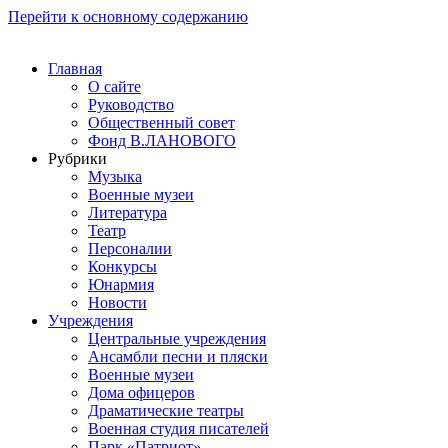
Перейти к основному содержанию
Главная
О сайте
Руководство
Общественный совет
Фонд В.ЛАНОВОГО
Рубрики
Музыка
Военные музеи
Литература
Театр
Персоналии
Конкурсы
Юнармия
Новости
Учреждения
Центральные учреждения
Ансамбли песни и пляски
Военные музеи
Дома офицеров
Драматические театры
Военная студия писателей
Парк «Патриот»