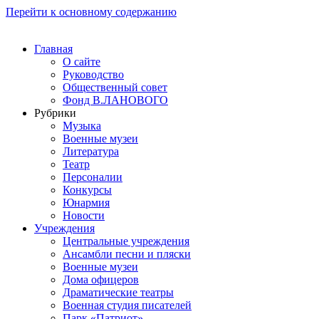
Перейти к основному содержанию
Главная
О сайте
Руководство
Общественный совет
Фонд В.ЛАНОВОГО
Рубрики
Музыка
Военные музеи
Литература
Театр
Персоналии
Конкурсы
Юнармия
Новости
Учреждения
Центральные учреждения
Ансамбли песни и пляски
Военные музеи
Дома офицеров
Драматические театры
Военная студия писателей
Парк «Патриот»