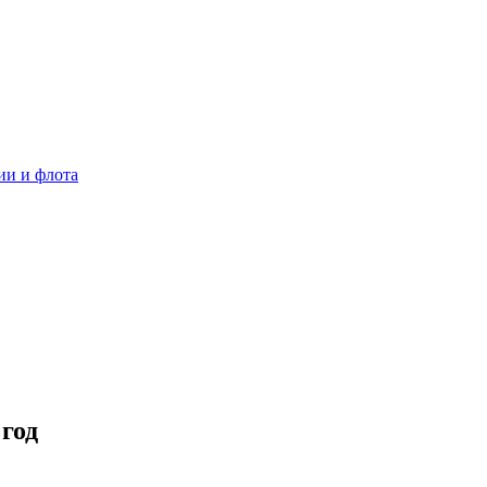
ии и флота
год