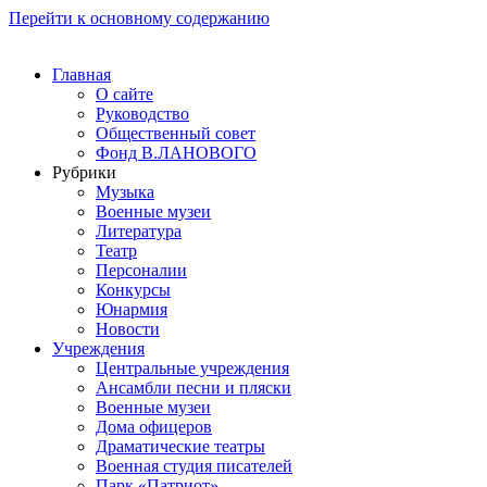
Перейти к основному содержанию
Главная
О сайте
Руководство
Общественный совет
Фонд В.ЛАНОВОГО
Рубрики
Музыка
Военные музеи
Литература
Театр
Персоналии
Конкурсы
Юнармия
Новости
Учреждения
Центральные учреждения
Ансамбли песни и пляски
Военные музеи
Дома офицеров
Драматические театры
Военная студия писателей
Парк «Патриот»