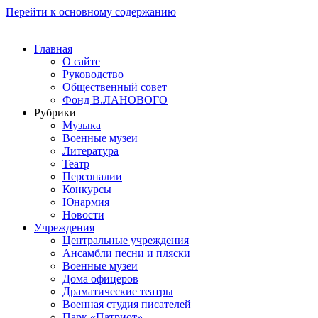
Перейти к основному содержанию
Главная
О сайте
Руководство
Общественный совет
Фонд В.ЛАНОВОГО
Рубрики
Музыка
Военные музеи
Литература
Театр
Персоналии
Конкурсы
Юнармия
Новости
Учреждения
Центральные учреждения
Ансамбли песни и пляски
Военные музеи
Дома офицеров
Драматические театры
Военная студия писателей
Парк «Патриот»