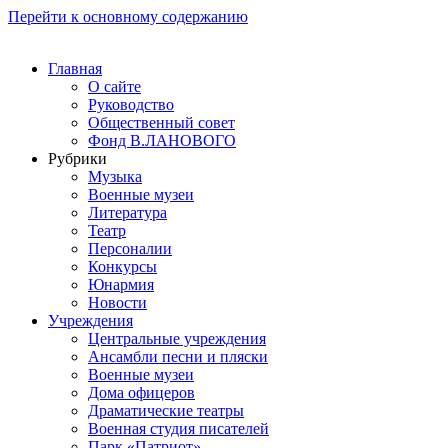
Перейти к основному содержанию
Главная
О сайте
Руководство
Общественный совет
Фонд В.ЛАНОВОГО
Рубрики
Музыка
Военные музеи
Литература
Театр
Персоналии
Конкурсы
Юнармия
Новости
Учреждения
Центральные учреждения
Ансамбли песни и пляски
Военные музеи
Дома офицеров
Драматические театры
Военная студия писателей
Парк «Патриот»