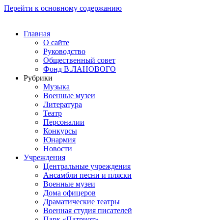
Перейти к основному содержанию
Главная
О сайте
Руководство
Общественный совет
Фонд В.ЛАНОВОГО
Рубрики
Музыка
Военные музеи
Литература
Театр
Персоналии
Конкурсы
Юнармия
Новости
Учреждения
Центральные учреждения
Ансамбли песни и пляски
Военные музеи
Дома офицеров
Драматические театры
Военная студия писателей
Парк «Патриот»