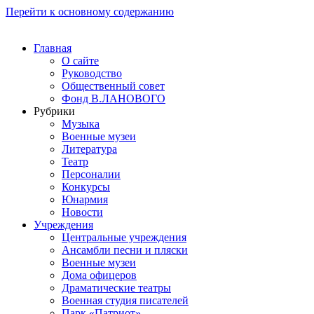
Перейти к основному содержанию
Главная
О сайте
Руководство
Общественный совет
Фонд В.ЛАНОВОГО
Рубрики
Музыка
Военные музеи
Литература
Театр
Персоналии
Конкурсы
Юнармия
Новости
Учреждения
Центральные учреждения
Ансамбли песни и пляски
Военные музеи
Дома офицеров
Драматические театры
Военная студия писателей
Парк «Патриот»