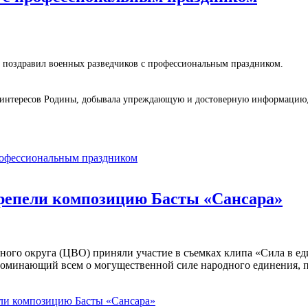
поздравил военных разведчиков с профессиональным праздником.
ых интересов Родины, добывала упреждающую и достоверную информацию
рофессиональным праздником
ерепели композицию Басты «Сансара»
ого округа (ЦВО) приняли участие в съемках клипа «Сила в ед
апоминающий всем о могущественной силе народного единения, п
ели композицию Басты «Сансара»