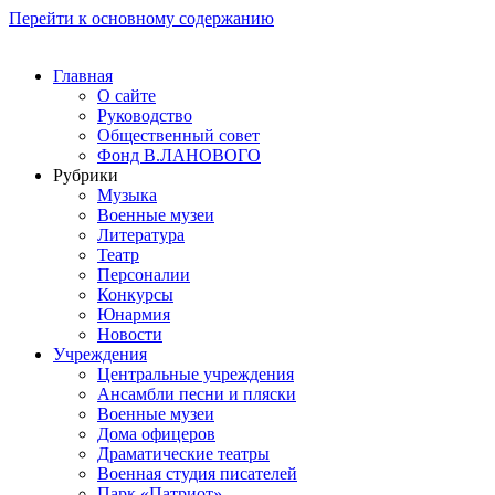
Перейти к основному содержанию
Главная
О сайте
Руководство
Общественный совет
Фонд В.ЛАНОВОГО
Рубрики
Музыка
Военные музеи
Литература
Театр
Персоналии
Конкурсы
Юнармия
Новости
Учреждения
Центральные учреждения
Ансамбли песни и пляски
Военные музеи
Дома офицеров
Драматические театры
Военная студия писателей
Парк «Патриот»