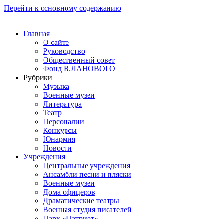
Перейти к основному содержанию
Главная
О сайте
Руководство
Общественный совет
Фонд В.ЛАНОВОГО
Рубрики
Музыка
Военные музеи
Литература
Театр
Персоналии
Конкурсы
Юнармия
Новости
Учреждения
Центральные учреждения
Ансамбли песни и пляски
Военные музеи
Дома офицеров
Драматические театры
Военная студия писателей
Парк «Патриот»