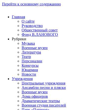
Перейти к основному содержанию
Главная
О сайте
Руководство
Общественный совет
Фонд В.ЛАНОВОГО
Рубрики
Музыка
Военные музеи
Литература
Театр
Персоналии
Конкурсы
Юнармия
Новости
Учреждения
Центральные учреждения
Ансамбли песни и пляски
Военные музеи
Дома офицеров
Драматические театры
Военная студия писателей
Парк «Патриот»