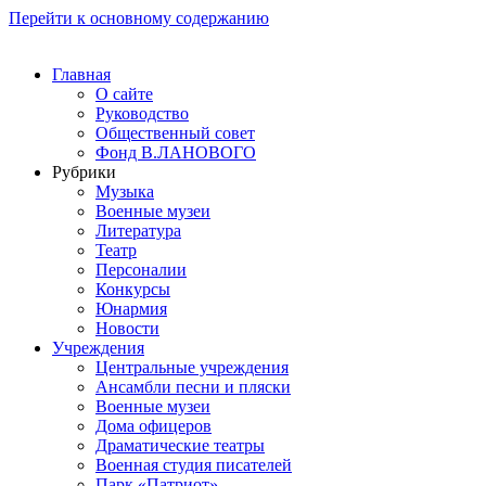
Перейти к основному содержанию
Главная
О сайте
Руководство
Общественный совет
Фонд В.ЛАНОВОГО
Рубрики
Музыка
Военные музеи
Литература
Театр
Персоналии
Конкурсы
Юнармия
Новости
Учреждения
Центральные учреждения
Ансамбли песни и пляски
Военные музеи
Дома офицеров
Драматические театры
Военная студия писателей
Парк «Патриот»