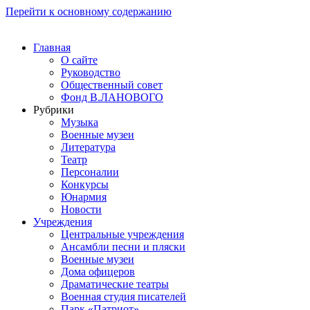
Перейти к основному содержанию
Главная
О сайте
Руководство
Общественный совет
Фонд В.ЛАНОВОГО
Рубрики
Музыка
Военные музеи
Литература
Театр
Персоналии
Конкурсы
Юнармия
Новости
Учреждения
Центральные учреждения
Ансамбли песни и пляски
Военные музеи
Дома офицеров
Драматические театры
Военная студия писателей
Парк «Патриот»