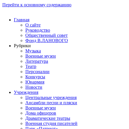
Перейти к основному содержанию
Главная
О сайте
Руководство
Общественный совет
Фонд В.ЛАНОВОГО
Рубрики
Музыка
Военные музеи
Литература
Театр
Персоналии
Конкурсы
Юнармия
Новости
Учреждения
Центральные учреждения
Ансамбли песни и пляски
Военные музеи
Дома офицеров
Драматические театры
Военная студия писателей
Парк «Патриот»