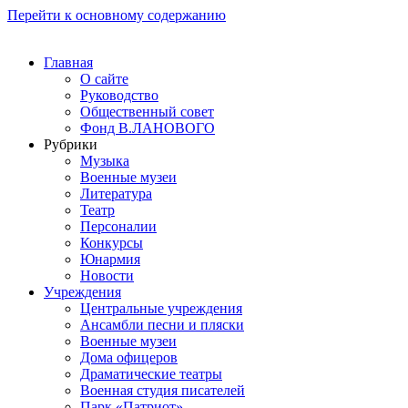
Перейти к основному содержанию
Главная
О сайте
Руководство
Общественный совет
Фонд В.ЛАНОВОГО
Рубрики
Музыка
Военные музеи
Литература
Театр
Персоналии
Конкурсы
Юнармия
Новости
Учреждения
Центральные учреждения
Ансамбли песни и пляски
Военные музеи
Дома офицеров
Драматические театры
Военная студия писателей
Парк «Патриот»