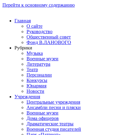
Перейти к основному содержанию
Главная
О сайте
Руководство
Общественный совет
Фонд В.ЛАНОВОГО
Рубрики
Музыка
Военные музеи
Литература
Театр
Персоналии
Конкурсы
Юнармия
Новости
Учреждения
Центральные учреждения
Ансамбли песни и пляски
Военные музеи
Дома офицеров
Драматические театры
Военная студия писателей
Парк «Патриот»