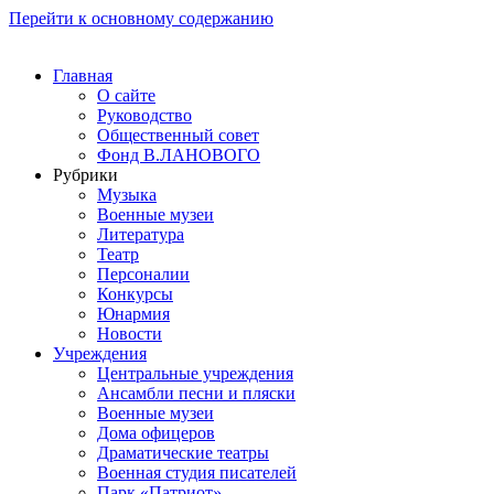
Перейти к основному содержанию
Главная
О сайте
Руководство
Общественный совет
Фонд В.ЛАНОВОГО
Рубрики
Музыка
Военные музеи
Литература
Театр
Персоналии
Конкурсы
Юнармия
Новости
Учреждения
Центральные учреждения
Ансамбли песни и пляски
Военные музеи
Дома офицеров
Драматические театры
Военная студия писателей
Парк «Патриот»