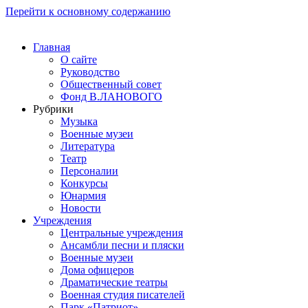
Перейти к основному содержанию
Главная
О сайте
Руководство
Общественный совет
Фонд В.ЛАНОВОГО
Рубрики
Музыка
Военные музеи
Литература
Театр
Персоналии
Конкурсы
Юнармия
Новости
Учреждения
Центральные учреждения
Ансамбли песни и пляски
Военные музеи
Дома офицеров
Драматические театры
Военная студия писателей
Парк «Патриот»