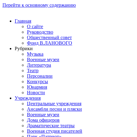
Перейти к основному содержанию
Главная
О сайте
Руководство
Общественный совет
Фонд В.ЛАНОВОГО
Рубрики
Музыка
Военные музеи
Литература
Театр
Персоналии
Конкурсы
Юнармия
Новости
Учреждения
Центральные учреждения
Ансамбли песни и пляски
Военные музеи
Дома офицеров
Драматические театры
Военная студия писателей
Парк «Патриот»