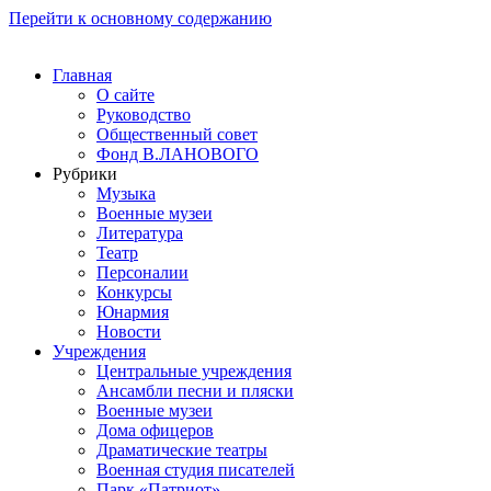
Перейти к основному содержанию
Главная
О сайте
Руководство
Общественный совет
Фонд В.ЛАНОВОГО
Рубрики
Музыка
Военные музеи
Литература
Театр
Персоналии
Конкурсы
Юнармия
Новости
Учреждения
Центральные учреждения
Ансамбли песни и пляски
Военные музеи
Дома офицеров
Драматические театры
Военная студия писателей
Парк «Патриот»