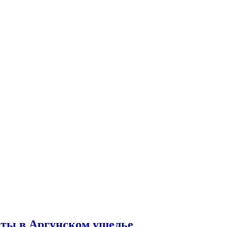
оты в Аргунском ущелье