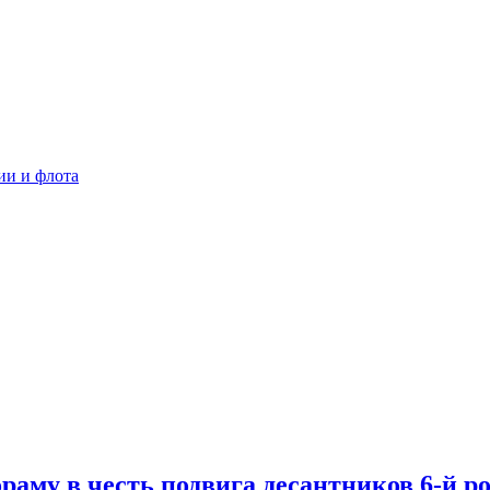
ии и флота
раму в честь подвига десантников 6-й р