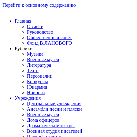
Перейти к основному содержанию
Главная
О сайте
Руководство
Общественный совет
Фонд В.ЛАНОВОГО
Рубрики
Музыка
Военные музеи
Литература
Театр
Персоналии
Конкурсы
Юнармия
Новости
Учреждения
Центральные учреждения
Ансамбли песни и пляски
Военные музеи
Дома офицеров
Драматические театры
Военная студия писателей
Парк «Патриот»