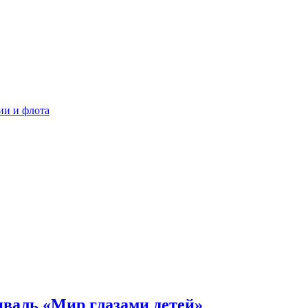
ии и флота
иваль «Мир глазами детей»