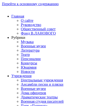
Перейти к основному содержанию
Главная
О сайте
Руководство
Общественный совет
Фонд В.ЛАНОВОГО
Рубрики
Музыка
Военные музеи
Литература
Театр
Персоналии
Конкурсы
Юнармия
Новости
Учреждения
Центральные учреждения
Ансамбли песни и пляски
Военные музеи
Дома офицеров
Драматические театры
Военная студия писателей
Парк «Патриот»