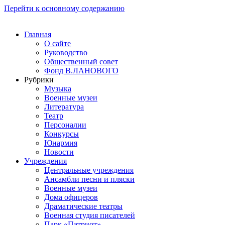
Перейти к основному содержанию
Главная
О сайте
Руководство
Общественный совет
Фонд В.ЛАНОВОГО
Рубрики
Музыка
Военные музеи
Литература
Театр
Персоналии
Конкурсы
Юнармия
Новости
Учреждения
Центральные учреждения
Ансамбли песни и пляски
Военные музеи
Дома офицеров
Драматические театры
Военная студия писателей
Парк «Патриот»