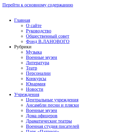
Перейти к основному содержанию
Главная
О сайте
Руководство
Общественный совет
Фонд В.ЛАНОВОГО
Рубрики
Музыка
Военные музеи
Литература
Театр
Персоналии
Конкурсы
Юнармия
Новости
Учреждения
Центральные учреждения
Ансамбли песни и пляски
Военные музеи
Дома офицеров
Драматические театры
Военная студия писателей
Парк «Патриот»