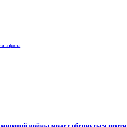
ии и флота
 мировой войны может обернуться прот