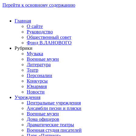
Перейти к основному содержанию
Главная
О сайте
Руководство
Общественный совет
Фонд В.ЛАНОВОГО
Рубрики
Музыка
Военные музеи
Литература
Театр
Персоналии
Конкурсы
Юнармия
Новости
Учреждения
Центральные учреждения
Ансамбли песни и пляски
Военные музеи
Дома офицеров
Драматические театры
Военная студия писателей
Парк «Патриот»