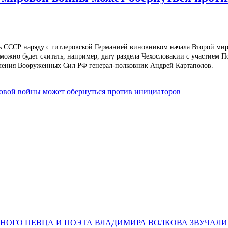
ь СССР наряду с гитлеровской Германией виновником начала Второй ми
ожно будет считать, например, дату раздела Чехословакии с участием По
ления Вооруженных Сил РФ генерал-полковник Андрей Картаполов.
овой войны может обернуться против инициаторов
НОГО ПЕВЦА И ПОЭТА ВЛАДИМИРА ВОЛКОВА ЗВУЧАЛИ