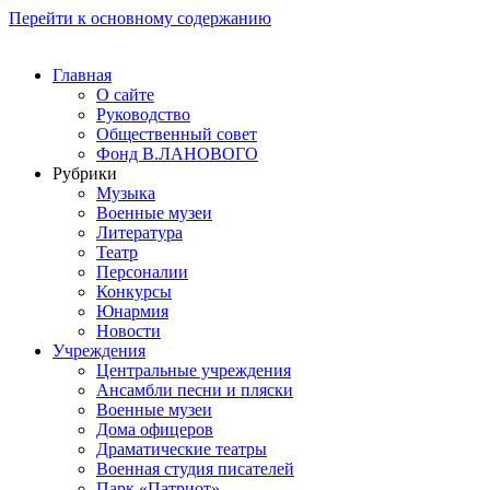
Перейти к основному содержанию
Главная
О сайте
Руководство
Общественный совет
Фонд В.ЛАНОВОГО
Рубрики
Музыка
Военные музеи
Литература
Театр
Персоналии
Конкурсы
Юнармия
Новости
Учреждения
Центральные учреждения
Ансамбли песни и пляски
Военные музеи
Дома офицеров
Драматические театры
Военная студия писателей
Парк «Патриот»