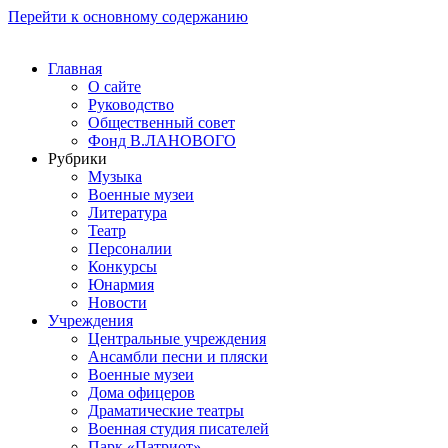
Перейти к основному содержанию
Главная
О сайте
Руководство
Общественный совет
Фонд В.ЛАНОВОГО
Рубрики
Музыка
Военные музеи
Литература
Театр
Персоналии
Конкурсы
Юнармия
Новости
Учреждения
Центральные учреждения
Ансамбли песни и пляски
Военные музеи
Дома офицеров
Драматические театры
Военная студия писателей
Парк «Патриот»