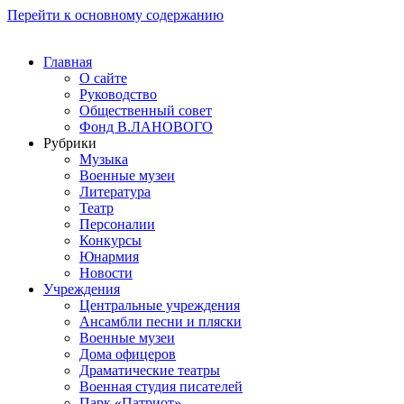
Перейти к основному содержанию
Главная
О сайте
Руководство
Общественный совет
Фонд В.ЛАНОВОГО
Рубрики
Музыка
Военные музеи
Литература
Театр
Персоналии
Конкурсы
Юнармия
Новости
Учреждения
Центральные учреждения
Ансамбли песни и пляски
Военные музеи
Дома офицеров
Драматические театры
Военная студия писателей
Парк «Патриот»