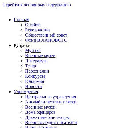
Перейти к основному содержанию
Главная
О сайте
Руководство
Общественный совет
Фонд В.ЛАНОВОГО
Рубрики
Музыка
Военные музеи
Литература
Театр
Персоналии
Конкурсы
Юнармия
Новости
Учреждения
Центральные учреждения
Ансамбли песни и пляски
Военные музеи
Дома офицеров
Драматические театры
Военная студия писателей
Парк «Патриот»