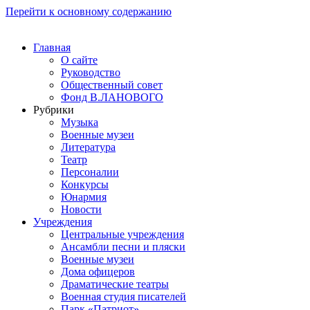
Перейти к основному содержанию
Главная
О сайте
Руководство
Общественный совет
Фонд В.ЛАНОВОГО
Рубрики
Музыка
Военные музеи
Литература
Театр
Персоналии
Конкурсы
Юнармия
Новости
Учреждения
Центральные учреждения
Ансамбли песни и пляски
Военные музеи
Дома офицеров
Драматические театры
Военная студия писателей
Парк «Патриот»