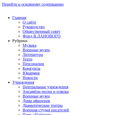
Перейти к основному содержанию
Главная
О сайте
Руководство
Общественный совет
Фонд В.ЛАНОВОГО
Рубрики
Музыка
Военные музеи
Литература
Театр
Персоналии
Конкурсы
Юнармия
Новости
Учреждения
Центральные учреждения
Ансамбли песни и пляски
Военные музеи
Дома офицеров
Драматические театры
Военная студия писателей
Парк «Патриот»