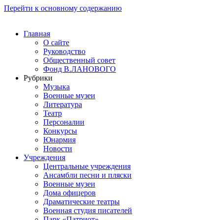
Перейти к основному содержанию
Главная
О сайте
Руководство
Общественный совет
Фонд В.ЛАНОВОГО
Рубрики
Музыка
Военные музеи
Литература
Театр
Персоналии
Конкурсы
Юнармия
Новости
Учреждения
Центральные учреждения
Ансамбли песни и пляски
Военные музеи
Дома офицеров
Драматические театры
Военная студия писателей
Парк «Патриот»