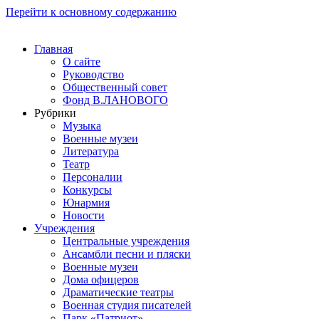
Перейти к основному содержанию
Главная
О сайте
Руководство
Общественный совет
Фонд В.ЛАНОВОГО
Рубрики
Музыка
Военные музеи
Литература
Театр
Персоналии
Конкурсы
Юнармия
Новости
Учреждения
Центральные учреждения
Ансамбли песни и пляски
Военные музеи
Дома офицеров
Драматические театры
Военная студия писателей
Парк «Патриот»