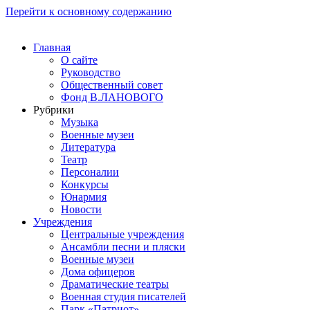
Перейти к основному содержанию
Главная
О сайте
Руководство
Общественный совет
Фонд В.ЛАНОВОГО
Рубрики
Музыка
Военные музеи
Литература
Театр
Персоналии
Конкурсы
Юнармия
Новости
Учреждения
Центральные учреждения
Ансамбли песни и пляски
Военные музеи
Дома офицеров
Драматические театры
Военная студия писателей
Парк «Патриот»