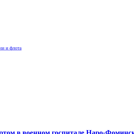
ии и флота
ертом в военном госпитале Наро-Фоминс