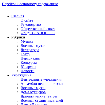
Перейти к основному содержанию
Главная
О сайте
Руководство
Общественный совет
Фонд В.ЛАНОВОГО
Рубрики
Музыка
Военные музеи
Литература
Театр
Персоналии
Конкурсы
Юнармия
Новости
Учреждения
Центральные учреждения
Ансамбли песни и пляски
Военные музеи
Дома офицеров
Драматические театры
Военная студия писателей
Парк «Патриот»