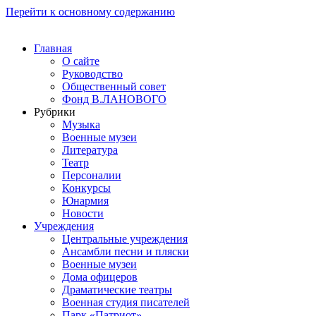
Перейти к основному содержанию
Главная
О сайте
Руководство
Общественный совет
Фонд В.ЛАНОВОГО
Рубрики
Музыка
Военные музеи
Литература
Театр
Персоналии
Конкурсы
Юнармия
Новости
Учреждения
Центральные учреждения
Ансамбли песни и пляски
Военные музеи
Дома офицеров
Драматические театры
Военная студия писателей
Парк «Патриот»