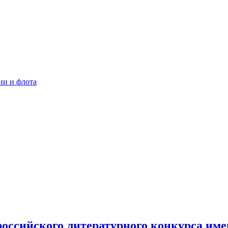
ии и флота
российского литературного конкурса им