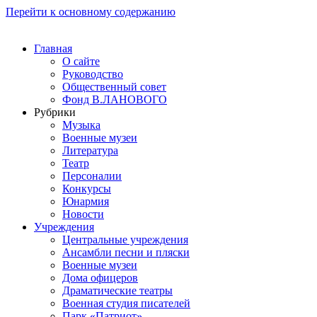
Перейти к основному содержанию
Главная
О сайте
Руководство
Общественный совет
Фонд В.ЛАНОВОГО
Рубрики
Музыка
Военные музеи
Литература
Театр
Персоналии
Конкурсы
Юнармия
Новости
Учреждения
Центральные учреждения
Ансамбли песни и пляски
Военные музеи
Дома офицеров
Драматические театры
Военная студия писателей
Парк «Патриот»