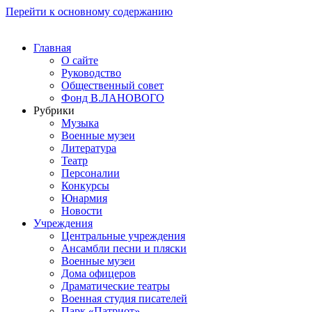
Перейти к основному содержанию
Главная
О сайте
Руководство
Общественный совет
Фонд В.ЛАНОВОГО
Рубрики
Музыка
Военные музеи
Литература
Театр
Персоналии
Конкурсы
Юнармия
Новости
Учреждения
Центральные учреждения
Ансамбли песни и пляски
Военные музеи
Дома офицеров
Драматические театры
Военная студия писателей
Парк «Патриот»