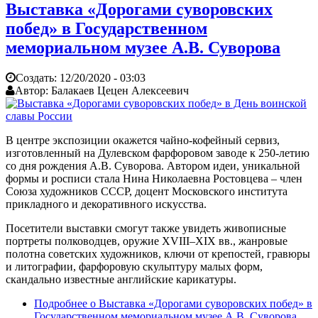
Выставка «Дорогами суворовских
побед» в Государственном
мемориальном музее А.В. Суворова
Создать:
12/20/2020 - 03:03
Автор:
Балакаев Цецен Алексеевич
В центре экспозиции окажется чайно-кофейный сервиз,
изготовленный на Дулевском фарфоровом заводе к 250-летию
со дня рождения А.В. Суворова. Автором идеи, уникальной
формы и росписи стала Нина Николаевна Ростовцева – член
Союза художников СССР, доцент Московского института
прикладного и декоративного искусства.
Посетители выставки смогут также увидеть живописные
портреты полководцев, оружие XVIII–XIX вв., жанровые
полотна советских художников, ключи от крепостей, гравюры
и литографии, фарфоровую скульптуру малых форм,
скандально известные английские карикатуры.
Подробнее
о Выставка «Дорогами суворовских побед» в
Государственном мемориальном музее А.В. Суворова