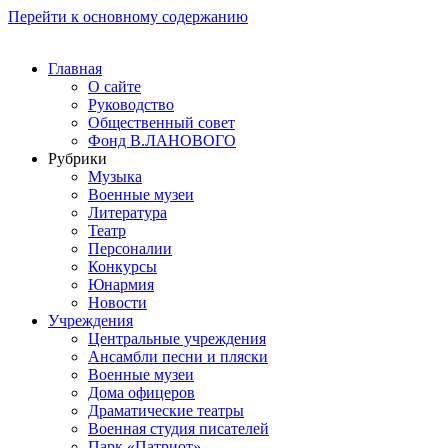
Перейти к основному содержанию
Главная
О сайте
Руководство
Общественный совет
Фонд В.ЛАНОВОГО
Рубрики
Музыка
Военные музеи
Литература
Театр
Персоналии
Конкурсы
Юнармия
Новости
Учреждения
Центральные учреждения
Ансамбли песни и пляски
Военные музеи
Дома офицеров
Драматические театры
Военная студия писателей
Парк «Патриот»