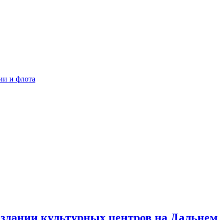
ии и флота
здании культурных центров на Дальнем