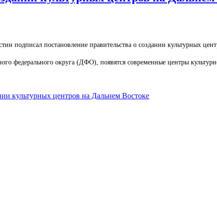
н подписал постановление правительства о создании культурных центр
ного федерального округа (ДФО), появятся современные центры культурн
ии культурных центров на Дальнем Востоке