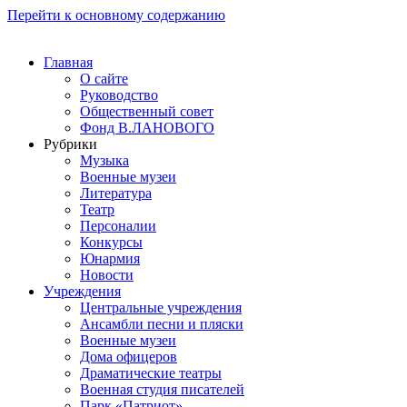
Перейти к основному содержанию
Главная
О сайте
Руководство
Общественный совет
Фонд В.ЛАНОВОГО
Рубрики
Музыка
Военные музеи
Литература
Театр
Персоналии
Конкурсы
Юнармия
Новости
Учреждения
Центральные учреждения
Ансамбли песни и пляски
Военные музеи
Дома офицеров
Драматические театры
Военная студия писателей
Парк «Патриот»