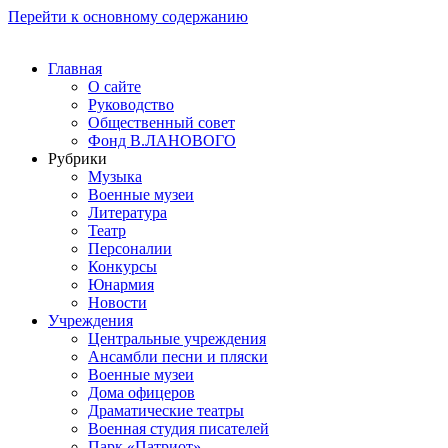
Перейти к основному содержанию
Главная
О сайте
Руководство
Общественный совет
Фонд В.ЛАНОВОГО
Рубрики
Музыка
Военные музеи
Литература
Театр
Персоналии
Конкурсы
Юнармия
Новости
Учреждения
Центральные учреждения
Ансамбли песни и пляски
Военные музеи
Дома офицеров
Драматические театры
Военная студия писателей
Парк «Патриот»