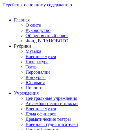
Перейти к основному содержанию
Главная
О сайте
Руководство
Общественный совет
Фонд В.ЛАНОВОГО
Рубрики
Музыка
Военные музеи
Литература
Театр
Персоналии
Конкурсы
Юнармия
Новости
Учреждения
Центральные учреждения
Ансамбли песни и пляски
Военные музеи
Дома офицеров
Драматические театры
Военная студия писателей
Парк «Патриот»