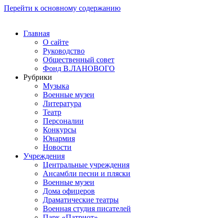
Перейти к основному содержанию
Главная
О сайте
Руководство
Общественный совет
Фонд В.ЛАНОВОГО
Рубрики
Музыка
Военные музеи
Литература
Театр
Персоналии
Конкурсы
Юнармия
Новости
Учреждения
Центральные учреждения
Ансамбли песни и пляски
Военные музеи
Дома офицеров
Драматические театры
Военная студия писателей
Парк «Патриот»